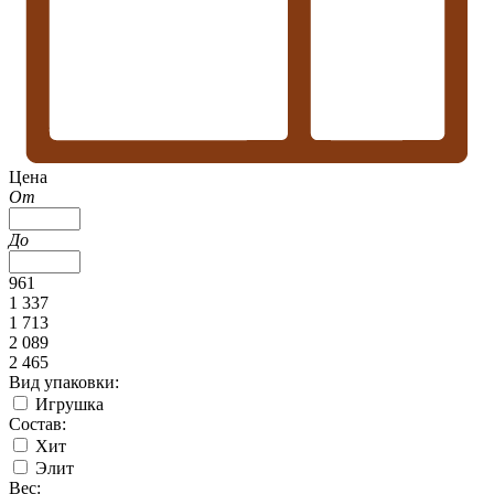
Цена
От
До
961
1 337
1 713
2 089
2 465
Вид упаковки:
Игрушка
Состав:
Хит
Элит
Вес: