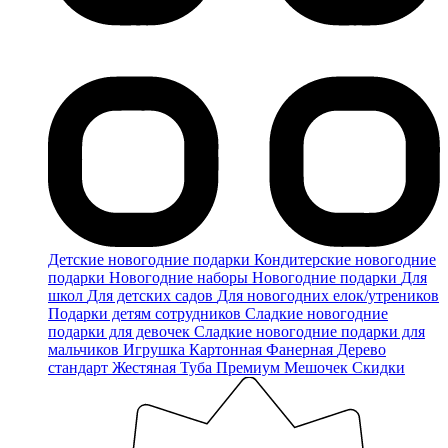
Детские новогодние подарки
Кондитерские новогодние
подарки
Новогодние наборы
Новогодние подарки
Для
школ
Для детских садов
Для новогодних елок/утреников
Подарки детям сотрудников
Сладкие новогодние
подарки для девочек
Сладкие новогодние подарки для
мальчиков
Игрушка
Картонная
Фанерная
Дерево
стандарт
Жестяная
Туба
Премиум
Мешочек
Скидки