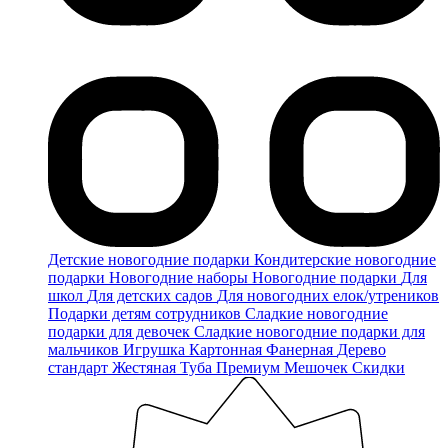
Детские новогодние подарки
Кондитерские новогодние
подарки
Новогодние наборы
Новогодние подарки
Для
школ
Для детских садов
Для новогодних елок/утреников
Подарки детям сотрудников
Сладкие новогодние
подарки для девочек
Сладкие новогодние подарки для
мальчиков
Игрушка
Картонная
Фанерная
Дерево
стандарт
Жестяная
Туба
Премиум
Мешочек
Скидки