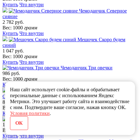
Купить
Что внутри
Чемоданчик Северное
сияние
2 782 руб.
Вес: 1000
грамм
Купить
Что внутри
Мешочек Скоро будем
синий
1 047 руб.
Вес: 1000
грамм
Купить
Что внутри
Чемоданчик Три овечки
986 руб.
Вес: 1000
грамм
Купить
Что внутри
Наш сайт использует cookie-файлы и обрабатывает
Мешочек
персональные данные с использованием Яндекс
Сказочная почта КРЕМОВЫЙ
Метрики. Это улучшает работу сайта и взаимодействие
890 руб.
с ним. Подтвердите ваше согласие, нажав кнопку ОК.
Вес: 800
грамм
Условия политики
.
Купить
Что внутри
ЧЕМОДАН МОСКВА
ОК
1 808 руб.
Вес: 1200
грамм
Купить
Что внутри