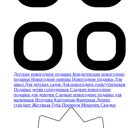
Детские новогодние подарки
Кондитерские новогодние
подарки
Новогодние наборы
Новогодние подарки
Для
школ
Для детских садов
Для новогодних елок/утреников
Подарки детям сотрудников
Сладкие новогодние
подарки для девочек
Сладкие новогодние подарки для
мальчиков
Игрушка
Картонная
Фанерная
Дерево
стандарт
Жестяная
Туба
Премиум
Мешочек
Скидки